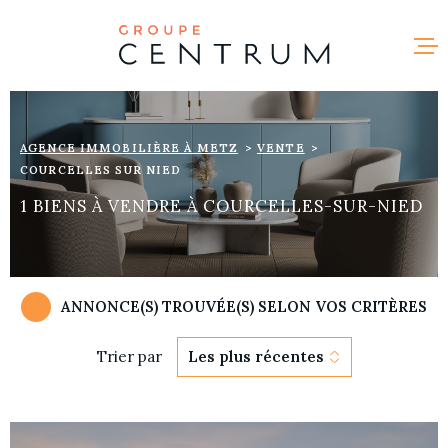
Aller
Aller
Aller
Aller
à
à
au
au
:
la
menu
contenu
recherche
principal
NOS ANNO
VENDRE
AGENCE IMMOBILIÈRE À METZ
VENTE
COURCELLES SUR NIED
NOTRE AG
1
BIENS À VENDRE À COURCELLES-SUR-NIED
RECRUTE
CONTACT
ANNONCE(S) TROUVÉE(S) SELON VOS CRITÈRES
Trier par
Les plus récentes