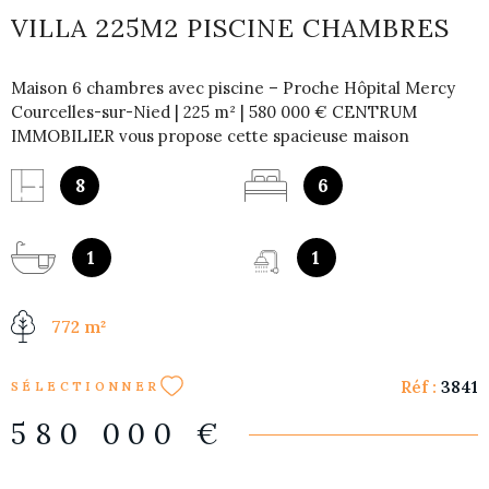
VILLA 225M2 PISCINE CHAMBRES
Maison 6 chambres avec piscine – Proche Hôpital Mercy
Courcelles-sur-Nied | 225 m² | 580 000 € CENTRUM
IMMOBILIER vous propose cette spacieuse maison
familiale de 225 m², idéalement située à Courcelles-sur-
Nied, dans un environnement calme et résidentiel, à moins
8
6
de 3 minutes de l’Hôpital de Mercy. Caractéristiques du
bien : Surface habitable : 225 m² 6 chambres confortables
Grande pièce de vie lumineuse Cuisine équipée Piscine 8x4
1
1
mètres Terrain clos et arboré Aucun travaux à prévoir
Points forts : Emplacement stratégique à proximité
772 m²
immédiate de Metz, Mercy, et des axes autoroutiers
Quartier calme et recherché Maison idéale pour une
grande famille ou pour du télétravail Bien rare sur le
Réf :
3841
SÉLECTIONNER
secteur Pour plus d’informations ou pour organiser une
visite, contactez CENTRUM IMMOBILIER, votre agence
580 000 €
spécialisée dans les biens de préstige sur Metz et ses
environs.