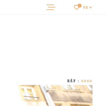
Langue
0
FR
NOS ANNONC
VENDRE
NOTRE AGEN
RECRUTEME
CONTACT
RÉF :
3040