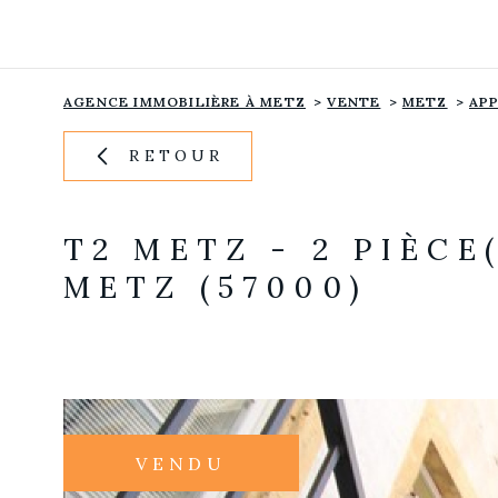
Aller
Aller
Aller
Aller
à
à
au
au
:
la
menu
contenu
recherche
principal
AGENCE IMMOBILIÈRE À METZ
VENTE
METZ
AP
RETOUR
T2 METZ - 2 PIÈCE(
METZ (57000)
VENDU