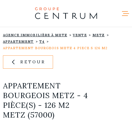
Aller
Aller
Aller
Aller
à
à
au
au
:
la
menu
contenu
recherche
principal
NOS ANNO
AGENCE IMMOBILIÈRE À METZ
VENTE
METZ
VENDRE
APPARTEMENT
T4
APPARTEMENT BOURGEOIS METZ 4 PIECE S 126 M2
NOTRE AG
RETOUR
RECRUTE
APPARTEMENT
CONTACT
BOURGEOIS METZ - 4
PIÈCE(S) - 126 M2
METZ (57000)