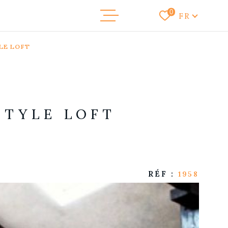
Langue
0
FR
LE LOFT
NOS ANNONC
VENDRE
NOTRE AGEN
STYLE LOFT
RECRUTEME
CONTACT
RÉF :
1958