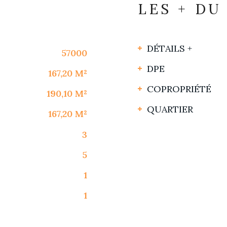
LES + DU
DÉTAILS +
57000
DPE
167,20 M²
COPROPRIÉTÉ
190,10 M²
QUARTIER
167,20 M²
3
5
1
1