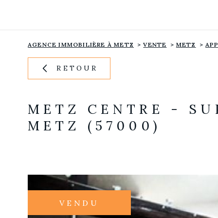
Aller
Aller
Aller
Aller
à
à
au
au
:
la
menu
contenu
recherche
principal
AGENCE IMMOBILIÈRE À METZ
VENTE
METZ
AP
RETOUR
METZ CENTRE - SU
METZ (57000)
VENDU