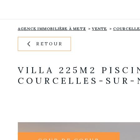
Aller
Aller
Aller
Aller
à
à
au
au
:
la
menu
contenu
recherche
principal
AGENCE IMMOBILIÈRE À METZ
VENTE
COURCELLE
RETOUR
VILLA 225M2 PISC
COURCELLES-SUR-N