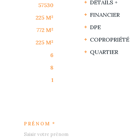
DÉTAILS +
57530
FINANCIER
225 M²
DPE
772 M²
COPROPRIÉTÉ
225 M²
QUARTIER
6
8
1
PRÉNOM *