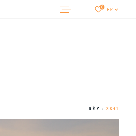
Langue
0
FR
NOS ANNONC
VENDRE
NOTRE AGEN
RECRUTEME
CONTACT
RÉF :
3841