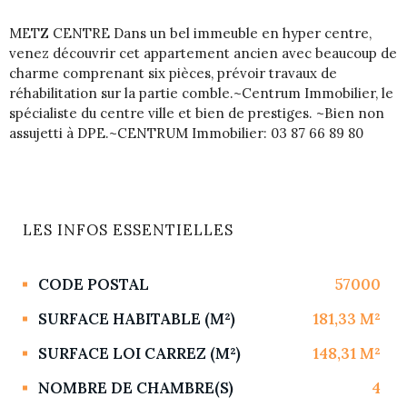
METZ CENTRE Dans un bel immeuble en hyper centre,
venez découvrir cet appartement ancien avec beaucoup de
charme comprenant six pièces, prévoir travaux de
réhabilitation sur la partie comble.~Centrum Immobilier, le
spécialiste du centre ville et bien de prestiges. ~Bien non
assujetti à DPE.~CENTRUM Immobilier: 03 87 66 89 80
LES INFOS
ESSENTIELLES
Caractérisque
Valeurs
CODE POSTAL
57000
SURFACE HABITABLE (M²)
181,33 M²
SURFACE LOI CARREZ (M²)
148,31 M²
NOMBRE DE CHAMBRE(S)
4