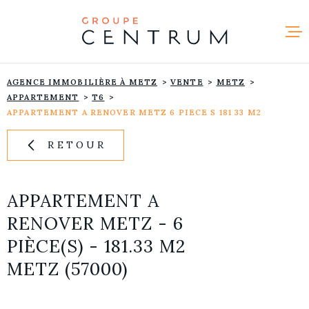
Aller
Aller
Aller
Aller
à
à
au
au
:
la
menu
contenu
recherche
principal
NOS ANNO
AGENCE IMMOBILIÈRE À METZ
VENTE
METZ
VENDRE
APPARTEMENT
T6
APPARTEMENT A RENOVER METZ 6 PIECE S 181 33 M2
NOTRE AG
RETOUR
RECRUTE
APPARTEMENT A
CONTACT
RENOVER METZ - 6
PIÈCE(S) - 181.33 M2
METZ (57000)