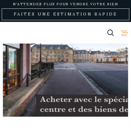
Aller
Aller
Aller
Aller
N'ATTENDEZ PLUS POUR VENDRE VOTRE BIEN
à
à
au
au
FAITES UNE ESTIMATION RAPIDE
:
la
menu
contenu
recherche
principal
NOS ANNO
VENDRE
NOTRE AG
RECRUTE
CONTACT