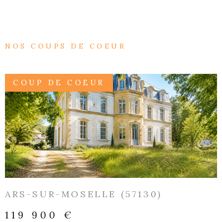
NOS COUPS DE COEUR
EXCLUSIF
COUP DE COEUR
VOIR LE BIEN
METZ (57000)
665 000 €