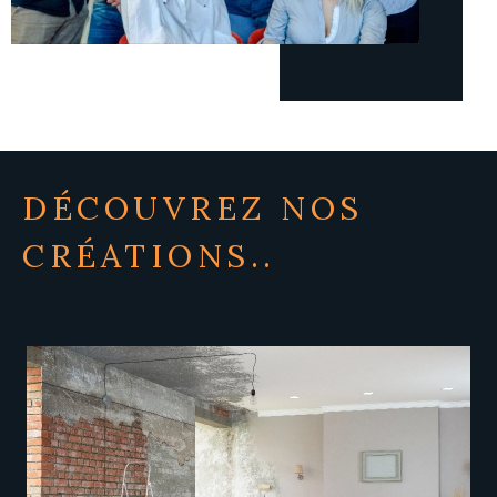
cyrilkorzec@gmail.com.
Notre agence vous accueille au
6
rue Paul Tornow, 57000 Metz
, pour échanger sur votre
projet immobilier et bénéficier d’un accompagnement
personnalisé.
Notre équipe est à votre écoute pour concrétiser votre
projet immobilier à Metz.
DÉCOUVREZ NOS
CRÉATIONS..